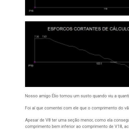
Nosso amigo Élio tomou um susto quando viu a quanti
Foi aí que comentei com ele que o comprimento do vã
Apesar de V8 ter uma seção menor, como ela consegue
comprimento bem inferior ao comprimento de V18, aca