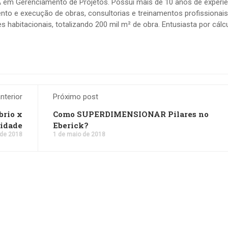
BA em Gerenciamento de Projetos. Possui mais de 10 anos de experiê
nto e execução de obras, consultorias e treinamentos profissionais
 habitacionais, totalizando 200 mil m² de obra. Entusiasta por cálc
nterior
Próximo post
brio x
Como SUPERDIMENSIONAR Pilares no
lidade
Eberick?
 de 2018
1 de maio de 2018