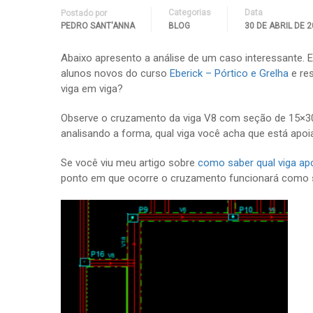
Categorias
Data
Postado por
PEDRO SANT'ANNA
BLOG
30 DE ABRIL DE 
Abaixo apresento a análise de um caso interessante. E
alunos novos do curso
Eberick – Pórtico e Grelha
e res
viga em viga?
Observe o cruzamento da viga V8 com seção de 15×30
analisando a forma, qual viga você acha que está apoi
Se você viu meu artigo sobre
como saber qual viga ap
ponto em que ocorre o cruzamento funcionará como su