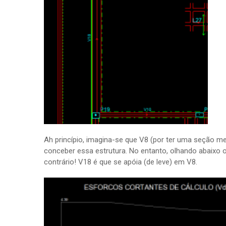
Ah princípio, imagina-se que V8 (por ter uma seção m
conceber essa estrutura. No entanto, olhando abaixo
contrário! V18 é que se apóia (de leve) em V8.