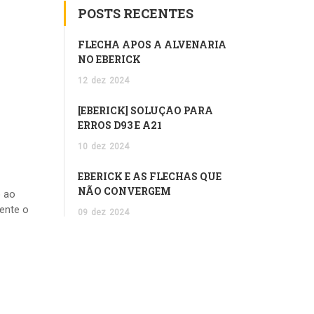
POSTS RECENTES
FLECHA APÓS A ALVENARIA
NO EBERICK
12
dez
2024
[EBERICK] SOLUÇÃO PARA
ERROS D93 E A21
10
dez
2024
EBERICK E AS FLECHAS QUE
NÃO CONVERGEM
o ao
ente o
09
dez
2024