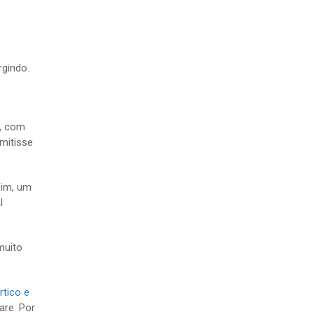
gindo.
s, com
mitisse
sim, um
l
muito
rtico e
are. Por