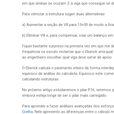
em que ambas se cruzam. E a viga que consegue se de
Para otimizar a estrutura sugeri duas alternativas:
a) Aumentar a seção de V8 para 15×50 de modo a fica
b) Eliminar V8 e, para compensar, criar um balanço em
Fiquei bastante surpreso na primeira vez em que me d
frequência os escuto reclamar que o Eberick
erra
qual 
ao engenheiro escolher qual viga deve servir de apoio.
O Eberick calcula o pavimento inteiro de forma inter
equívoco de análise do calculista. Equívoco este com
calculando estruturas.
No próximo artigo estudaremos o pilar P16, veremos qu
embora esteja longe de ser o pilar mais carregado.
Para aprender a fazer análises avançadas dos esforç
Grelha
. Nele apresento as diferenças entre o cálculo 