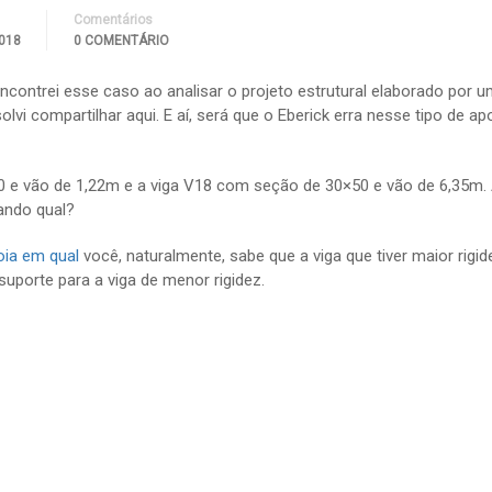
Comentários
2018
0 COMENTÁRIO
ncontrei esse caso ao analisar o projeto estrutural elaborado por 
olvi compartilhar aqui. E aí, será que o Eberick erra nesse tipo de ap
 e vão de 1,22m e a viga V18 com seção de 30×50 e vão de 6,35m.
ando qual?
oia em qual
você, naturalmente, sabe que a viga que tiver maior rigi
porte para a viga de menor rigidez.