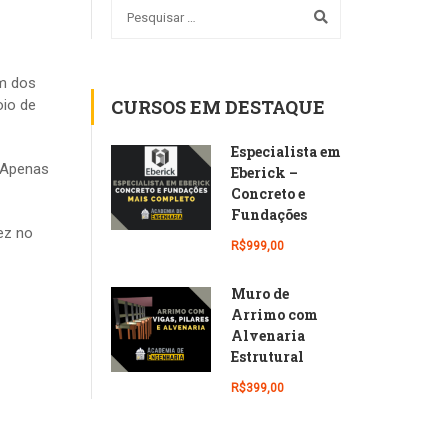
um dos
CURSOS EM DESTAQUE
oio de
Especialista em
 Apenas
Eberick –
Concreto e
Fundações
dez no
R$999,00
Muro de
Arrimo com
Alvenaria
Estrutural
R$399,00