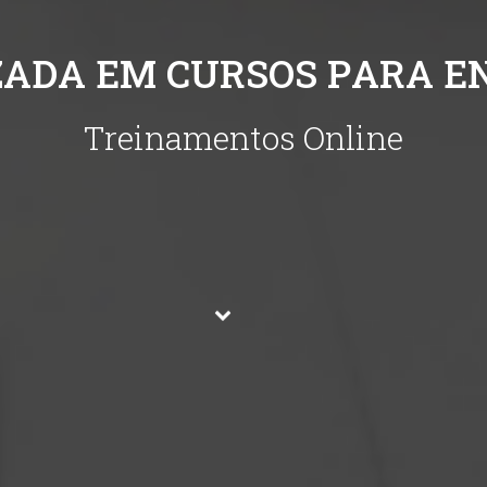
Z
A
D
A
E
M
C
U
R
S
O
S
P
A
R
A
E
T
r
e
i
n
a
m
e
n
t
o
s
O
n
l
i
n
e