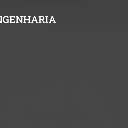
N
G
E
N
H
A
R
I
A