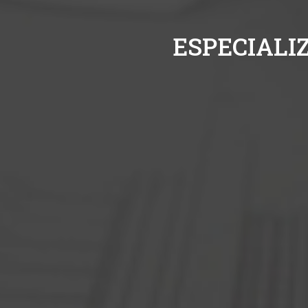
E
S
P
E
C
I
A
L
I