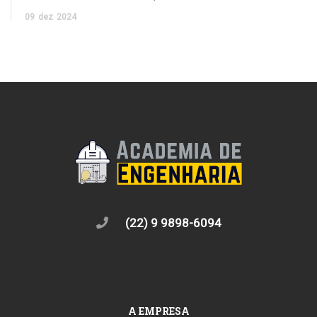
09
dez
2024
(22) 9 9898-6094
A EMPRESA