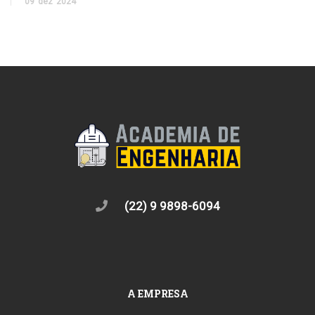
09
dez
2024
(22) 9 9898-6094
A EMPRESA