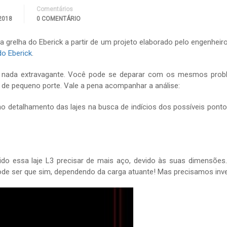
Comentários
2018
0 COMENTÁRIO
 grelha do Eberick a partir de um projeto elaborado pelo engenheir
do Eberick
.
m nada extravagante. Você pode se deparar com os mesmos pro
o de pequeno porte. Vale a pena acompanhar a análise:
o detalhamento das lajes na busca de indícios dos possíveis pontos
ido essa laje L3 precisar de mais aço, devido às suas dimensões
de ser que sim, dependendo da carga atuante! Mas precisamos inve