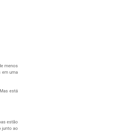
 de menos
as em uma
 Mas está
bas estão
o junto ao