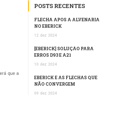
POSTS RECENTES
FLECHA APÓS A ALVENARIA
NO EBERICK
12
dez
2024
[EBERICK] SOLUÇÃO PARA
ERROS D93 E A21
10
dez
2024
erá que a
EBERICK E AS FLECHAS QUE
NÃO CONVERGEM
09
dez
2024