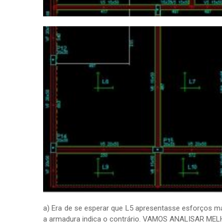
a) Era de se esperar que L5 apresentasse esforços m
a armadura indica o contrário. VAMOS ANALISAR M