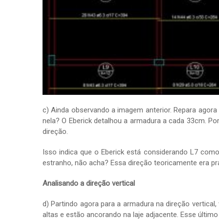
c) Ainda observando a imagem anterior. Repara agora
nela? O Eberick detalhou a armadura a cada 33cm. Po
direção.
Isso indica que o Eberick está considerando L7 com
estranho, não acha? Essa direção teoricamente era pra 
Analisando a direção vertical
d) Partindo agora para a armadura na direção vertica
altas e estão ancorando na laje adjacente. Esse últim