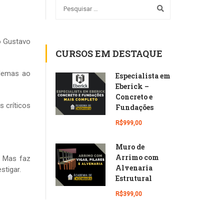
o Gustavo
CURSOS EM DESTAQUE
blemas ao
Especialista em
Eberick –
Concreto e
 críticos
Fundações
R$999,00
Muro de
Arrimo com
. Mas faz
Alvenaria
stigar.
Estrutural
R$399,00