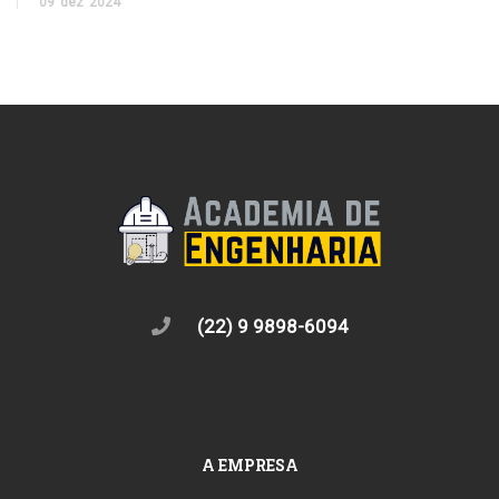
09
dez
2024
(22) 9 9898-6094
A EMPRESA