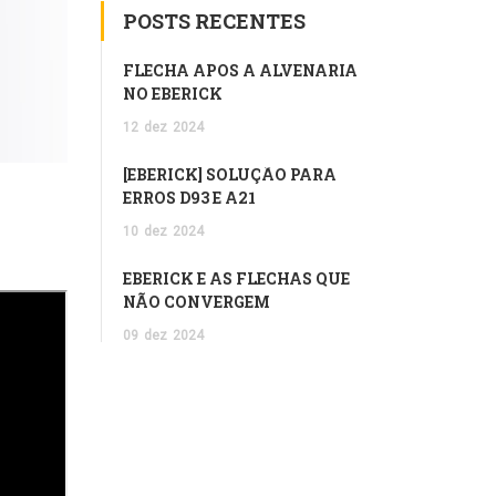
POSTS RECENTES
FLECHA APÓS A ALVENARIA
NO EBERICK
12
dez
2024
[EBERICK] SOLUÇÃO PARA
ERROS D93 E A21
10
dez
2024
EBERICK E AS FLECHAS QUE
NÃO CONVERGEM
09
dez
2024