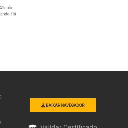
Cálculo
uando Há
E
BAIXAR NAVEGADOR
s
Validar Certificado