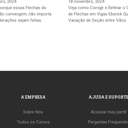
ro, 2024
18 novembro, 2024
porque essas Flechas do
Veja como Corrigir e Refinar o 
não convergem, não importa
de Flechas em Vigas Eberick Q
terações sejam feitas.
Variação de Seção entre Vãos.
A EMPRESA
AJUDA E SUPORT
Sobre Nós
Acessar meu perfil
Todos os Cursos
Perguntas Frequente