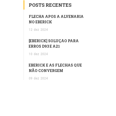
POSTS RECENTES
FLECHA APÓS A ALVENARIA
NO EBERICK
12
dez
2024
[EBERICK] SOLUÇÃO PARA
ERROS D93 E A21
10
dez
2024
EBERICK E AS FLECHAS QUE
NÃO CONVERGEM
09
dez
2024