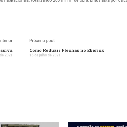
 habitacionais, totalizando 200 mil m² de obra. Entusiasta por cálc
nterior
Próximo post
essiva
Como Reduzir Flechas no Eberick
 de 2021
15 de julho de 2021