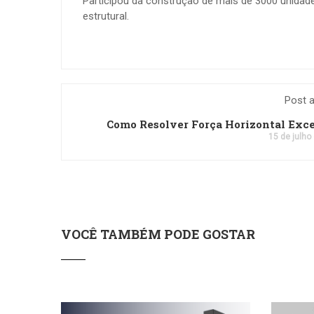
Participou da construção de mais de 3000 unidades
estrutural.
Post a
Como Resolver Força Horizontal Exc
15 de julho
VOCÊ TAMBÉM PODE GOSTAR