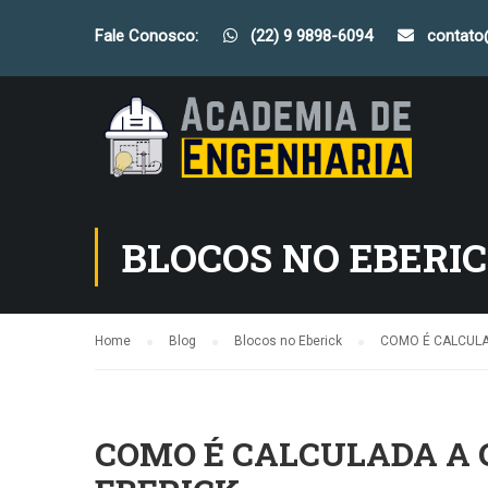
Fale Conosco:
(22) 9 9898-6094
contat
BLOCOS NO EBERI
Home
Blog
Blocos no Eberick
COMO É CALCULA
COMO É CALCULADA A 