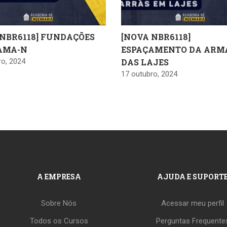
 NBR6118] FUNDAÇÕES
[NOVA NBR6118]
AMA-N
ESPAÇAMENTO DA AR
ro, 2024
DAS LAJES
17 outubro, 2024
A EMPRESA
AJUDA E SUPORT
Sobre Nós
Acessar meu perfil
Todos os Cursos
Perguntas Frequente