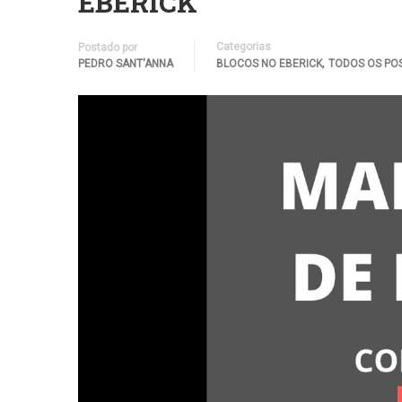
EBERICK
Categorias
Postado por
,
PEDRO SANT'ANNA
BLOCOS NO EBERICK
TODOS OS PO