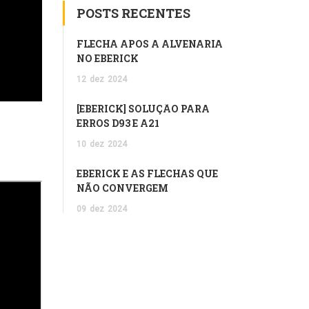
POSTS RECENTES
FLECHA APÓS A ALVENARIA
NO EBERICK
12
dez
2024
[EBERICK] SOLUÇÃO PARA
ERROS D93 E A21
10
dez
2024
EBERICK E AS FLECHAS QUE
NÃO CONVERGEM
09
dez
2024