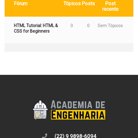
Fórum
Tópicos
Posts
Post
recente
HTML Tutorial: HTML &
0
0
Sem Tópicos
CSS for Beginners
(22) 9 9898-6094