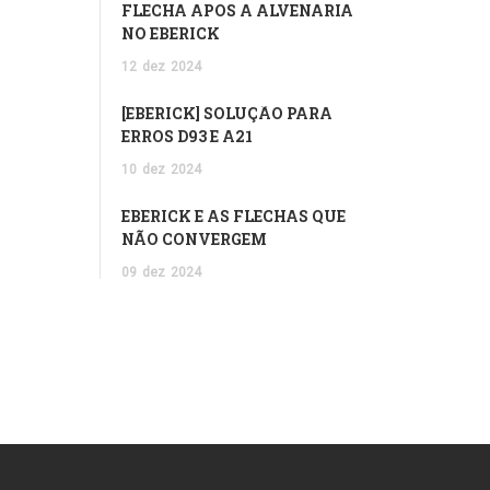
FLECHA APÓS A ALVENARIA
NO EBERICK
12
dez
2024
[EBERICK] SOLUÇÃO PARA
ERROS D93 E A21
10
dez
2024
EBERICK E AS FLECHAS QUE
NÃO CONVERGEM
09
dez
2024